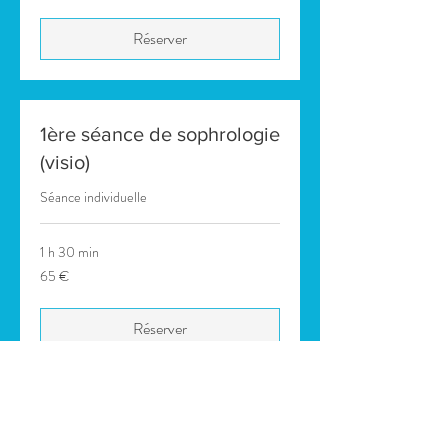
Réserver
1ère séance de sophrologie
(visio)
Séance individuelle
1 h 30 min
65
65 €
euros
Réserver
Séance de suivi de