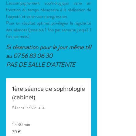
L'accompagnement sophrologique varie en
fonction du temps nécessaire à la réalisation de
l'objectif et selon votre progression.
Pour un résultat optimal, privilégier la régularité
des séances (possible 1 fois par semaine jusqu'à 1
fois par mois).
Si réservation pour le jour même tél
au
07 56 83 06 30
PAS DE SALLE D'ATTENTE
1ère séance de sophrologie
(cabinet)
Séance individuelle
1 h 30 min
70
70 €
euros