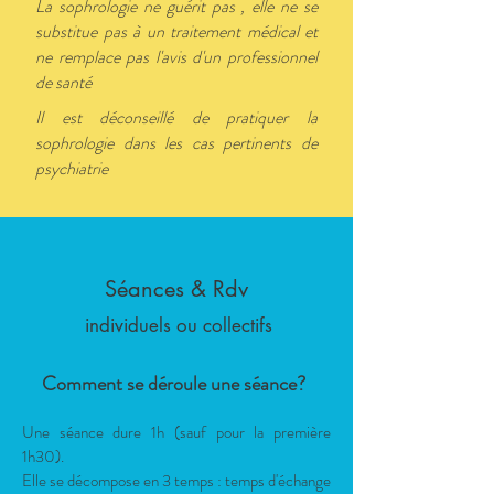
La sophrologie ne guérit pas , elle ne se
substitue pas à un traitement médical et
ne remplace pas l'avis d'un professionnel
de santé
Il est déconseillé de pratiquer la
sophrologie dans les cas pertinents de
psychiatrie
Séances & Rdv
individuels ou collectifs
Comment se déroule une séance?
Une séance dure 1h (sauf pour la première
1h30).
Elle se décompose en 3 temps : temps d'échange