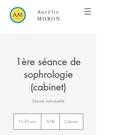
Aurélie
MORON
1ère séance de
sophrologie
(cabinet)
Séance individuelle
70
euros
1 h 30 min
1
70 €
Cabinet
3
0